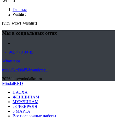
Wishlist
Главная
Wishlist
[yith_wcwl_wishlist]
Мы в социальных сетях
+7 (965)470 00 45
WhatsApp
mindalkrd0045@yandex.ru
2026
http://mindalkrd.ru
MindalKRD
ПАСХА
ЖЕНЩИНАМ
МУЖЧИНАМ
23 ФЕВРАЛЯ
8 МАРТА
Все подарочные наборы