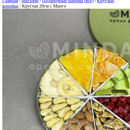
Главная
/
Магазин
/
Подарочные наборы (все)
/
Круглые
коробки
/
Круглая 20см с Манго