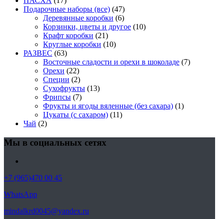
ПАСХА
(17)
Подарочные наборы (все)
(47)
Деревянные коробки
(6)
Корзинки, цветы и другое
(10)
Крафт коробки
(21)
Круглые коробки
(10)
РАЗВЕС
(63)
Восточные сладости и орехи в шоколаде
(7)
Орехи
(22)
Специи
(2)
Сухофрукты
(13)
Фрипсы
(7)
Фрукты и ягоды вяленные (без сахара)
(1)
Цукаты (с сахаром)
(11)
Чай
(2)
Мы в социальных сетях
+7 (965)470 00 45
WhatsApp
mindalkrd0045@yandex.ru