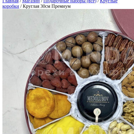
Главная
/
Магазин
/
Подарочные наборы (все)
/
Круглые
коробки
/
Круглая 30см Премиум