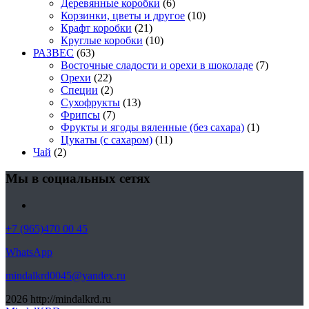
Деревянные коробки
(6)
Корзинки, цветы и другое
(10)
Крафт коробки
(21)
Круглые коробки
(10)
РАЗВЕС
(63)
Восточные сладости и орехи в шоколаде
(7)
Орехи
(22)
Специи
(2)
Сухофрукты
(13)
Фрипсы
(7)
Фрукты и ягоды вяленные (без сахара)
(1)
Цукаты (с сахаром)
(11)
Чай
(2)
Мы в социальных сетях
+7 (965)470 00 45
WhatsApp
mindalkrd0045@yandex.ru
2026
http://mindalkrd.ru