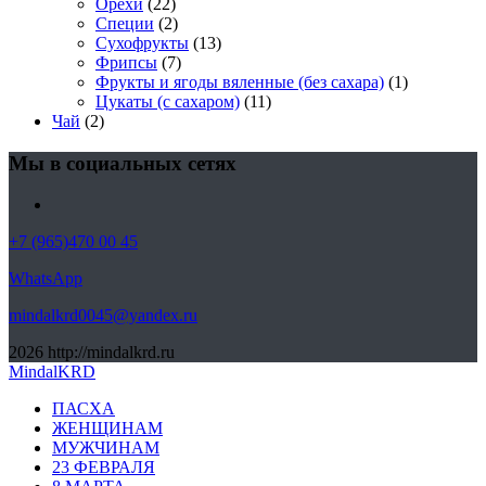
Орехи
(22)
Специи
(2)
Сухофрукты
(13)
Фрипсы
(7)
Фрукты и ягоды вяленные (без сахара)
(1)
Цукаты (с сахаром)
(11)
Чай
(2)
Мы в социальных сетях
+7 (965)470 00 45
WhatsApp
mindalkrd0045@yandex.ru
2026
http://mindalkrd.ru
MindalKRD
ПАСХА
ЖЕНЩИНАМ
МУЖЧИНАМ
23 ФЕВРАЛЯ