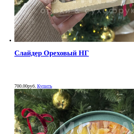
Слайдер Ореховый НГ
700.00
р
уб.
Купить