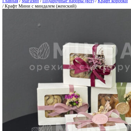
Главная
/
Магазин
/
Подарочные наборы (все)
/
Крафт коробки
/
Крафт Мини с миндалем (женский)