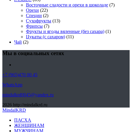
Восточные сладости и орехи в шоколаде
(7)
Орехи
(22)
Специи
(2)
Сухофрукты
(13)
Фрипсы
(7)
Фрукты и ягоды вяленные (без сахара)
(1)
Цукаты (с сахаром)
(11)
Чай
(2)
Мы в социальных сетях
+7 (965)470 00 45
WhatsApp
mindalkrd0045@yandex.ru
2026
http://mindalkrd.ru
MindalKRD
ПАСХА
ЖЕНЩИНАМ
МУЖЧИНАМ