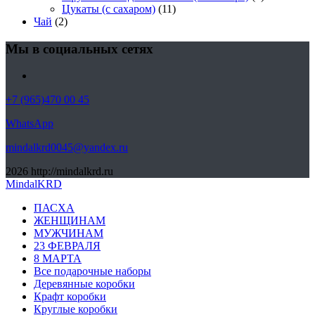
Цукаты (с сахаром)
(11)
Чай
(2)
Мы в социальных сетях
+7 (965)470 00 45
WhatsApp
mindalkrd0045@yandex.ru
2026
http://mindalkrd.ru
MindalKRD
ПАСХА
ЖЕНЩИНАМ
МУЖЧИНАМ
23 ФЕВРАЛЯ
8 МАРТА
Все подарочные наборы
Деревянные коробки
Крафт коробки
Круглые коробки