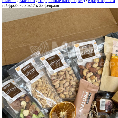
Главная
/
Магазин
/
Подарочные наборы (все)
/
Крафт коробки
/
Гофробокс 35х17 к 23 февраля