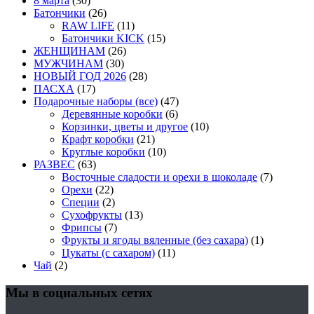
8 марта
(30)
Батончики
(26)
RAW LIFE
(11)
Батончики KICK
(15)
ЖЕНЩИНАМ
(26)
МУЖЧИНАМ
(30)
НОВЫЙ ГОД 2026
(28)
ПАСХА
(17)
Подарочные наборы (все)
(47)
Деревянные коробки
(6)
Корзинки, цветы и другое
(10)
Крафт коробки
(21)
Круглые коробки
(10)
РАЗВЕС
(63)
Восточные сладости и орехи в шоколаде
(7)
Орехи
(22)
Специи
(2)
Сухофрукты
(13)
Фрипсы
(7)
Фрукты и ягоды вяленные (без сахара)
(1)
Цукаты (с сахаром)
(11)
Чай
(2)
Мы в социальных сетях