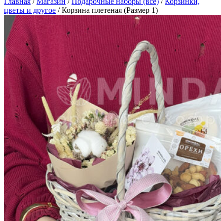
Главная
/
Магазин
/
Подарочные наборы (все)
/
Корзинки,
цветы и другое
/
Корзина плетеная (Размер 1)