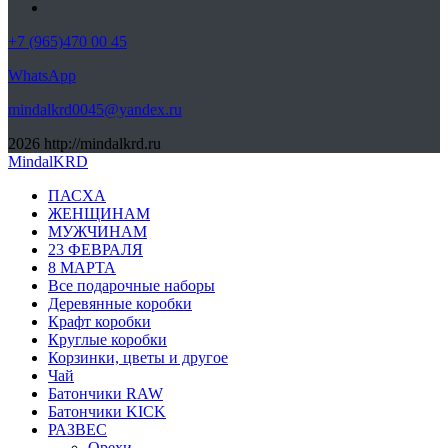
+7 (965)470 00 45
WhatsApp
mindalkrd0045@yandex.ru
2026
http://mindalkrd.ru
MindalKRD
ПАСХА
ЖЕНЩИНАМ
МУЖЧИНАМ
23 ФЕВРАЛЯ
8 МАРТА
Все подарочные наборы
Деревянные коробки
Крафт коробки
Круглые коробки
Корзинки, цветы и другое
Чай
Батончики RAW
Батончики KICK
РАЗВЕС
Орехи