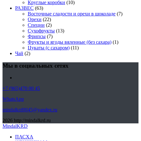
Круглые коробки
(10)
РАЗВЕС
(63)
Восточные сладости и орехи в шоколаде
(7)
Орехи
(22)
Специи
(2)
Сухофрукты
(13)
Фрипсы
(7)
Фрукты и ягоды вяленные (без сахара)
(1)
Цукаты (с сахаром)
(11)
Чай
(2)
Мы в социальных сетях
+7 (965)470 00 45
WhatsApp
mindalkrd0045@yandex.ru
2026
http://mindalkrd.ru
MindalKRD
ПАСХА