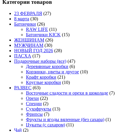
Категории товаров
23 ФЕВРАЛЯ
(27)
8 марта
(30)
Батончики
(26)
RAW LIFE
(11)
Батончики KICK
(15)
ЖЕНЩИНАМ
(26)
МУЖЧИНАМ
(30)
НОВЫЙ ГОД 2026
(28)
ПАСХА
(17)
Подарочные наборы (все)
(47)
Деревянные коробки
(6)
Корзинки, цветы и другое
(10)
Крафт коробки
(21)
Круглые коробки
(10)
РАЗВЕС
(63)
Восточные сладости и орехи в шоколаде
(7)
Орехи
(22)
Специи
(2)
Сухофрукты
(13)
Фрипсы
(7)
Фрукты и ягоды вяленные (без сахара)
(1)
Цукаты (с сахаром)
(11)
Чай
(2)