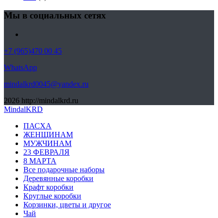
Мы в социальных сетях
+7 (965)470 00 45
WhatsApp
mindalkrd0045@yandex.ru
2026
http://mindalkrd.ru
MindalKRD
ПАСХА
ЖЕНЩИНАМ
МУЖЧИНАМ
23 ФЕВРАЛЯ
8 МАРТА
Все подарочные наборы
Деревянные коробки
Крафт коробки
Круглые коробки
Корзинки, цветы и другое
Чай