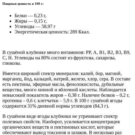
Пищевая ценность в 100 г:
Белки — 0,23 г,
Жиры — 0,15 г,
Углеводы — 58,97 г
Энергетическая ценность: 289 Ккал.
В сушёной клубнике много витаминов: РР, А, В1, В2, В3, В9,
С, Н. Углеводы на 80% состоят из фруктозы, сахарозы,
глюкозы.
Имеется широкий спектр минералов: калий, бор, магний,
марганец, йод, кальций, натрий, железо, хлор, сера. В составе
есть пектины, эфирные масла, фенолокислоты, дубильные
вещества, много хинной и яблочной кислоты. Наблюдается
невысокий показатель жиров – 0,38 г. Наличие белков – 0,2 г,
протеина – 0,6 г, клетчатки – 5,9 г. В 100 г сушёной ягоды
содержится 31% дневной нормы углеводов (84,3 г).
В сушёном виде ягоды клубники не утрачивают спектр
полезных свойств. Наоборот, усиливается концентрация
органических веществ и пектиновых кислот, которые
обеспечивают вывод токсинов и шлаков. В несколько раз