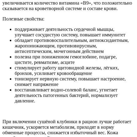
увеличивается количество витамина «В9», что положительно
сказывается на кроветворной системе и составе крови.
Полезные свойства:
поддерживает деятельность сердечной мышцы,
улучшает сосудистую систему, повышает иммунитет
обладает противовоспалительным, антиоксидантным,
жаропонижающим, противовирусным,
антисептическим, мочегонным действием
полезна при пониженном гемоглобине, подагре,
цистите, ревматизме, асците
стимулирует работу щитовидной железы, лёгких,
бронхов, усиливает кровообращение
тонизирует нервную систему, повышает настроение,
снимает напряжение
восстанавливает водно-солевой баланс, угнетает
деятельность патогенных бактерий, нормализует
давление.
При включении сушёной клубники в рацион лучше работает
кишечник, ускоряется метаболизм, приходят в норму
обменные процессы, снижается избыточный вес. Кожа