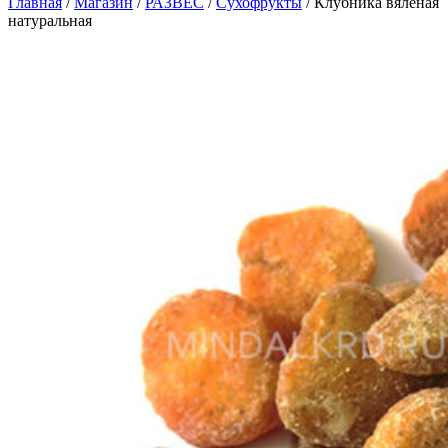
Главная
/
Магазин
/
РАЗВЕС
/
Сухофрукты
/
Клубника вяленая
натуральная