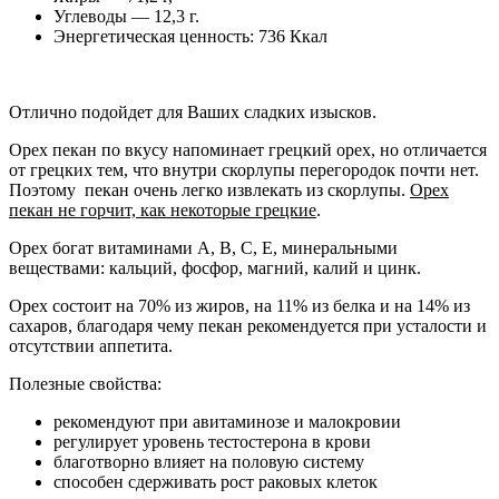
Углеводы — 12,3 г.
Энергетическая ценность: 736 Ккал
Отлично подойдет для Ваших сладких изысков.
Орех пекан по вкусу напоминает грецкий орех, но отличается
от грецких тем, что внутри скорлупы перегородок почти нет.
Поэтому пекан очень легко извлекать из скорлупы.
Орех
пекан не горчит, как некоторые грецкие
.
Орех богат витаминами А, В, С, Е, минеральными
веществами: кальций, фосфор, магний, калий и цинк.
Орех состоит на 70% из жиров, на 11% из белка и на 14% из
сахаров, благодаря чему пекан рекомендуется при усталости и
отсутствии аппетита.
Полезные свойства:
рекомендуют при авитаминозе и малокровии
регулирует уровень тестостерона в крови
благотворно влияет на половую систему
способен сдерживать рост раковых клеток