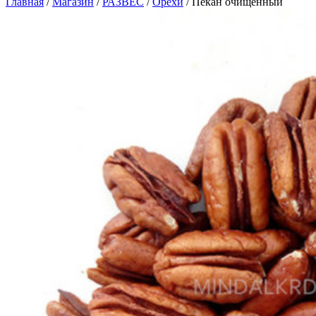
Главная
/
Магазин
/
РАЗВЕС
/
Орехи
/
Пекан очищенный