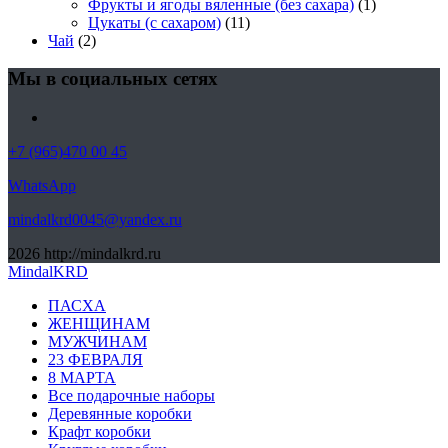
Фрукты и ягоды вяленные (без сахара)
(1)
Цукаты (с сахаром)
(11)
Чай
(2)
Мы в социальных сетях
+7 (965)470 00 45
WhatsApp
mindalkrd0045@yandex.ru
2026
http://mindalkrd.ru
MindalKRD
ПАСХА
ЖЕНЩИНАМ
МУЖЧИНАМ
23 ФЕВРАЛЯ
8 МАРТА
Все подарочные наборы
Деревянные коробки
Крафт коробки