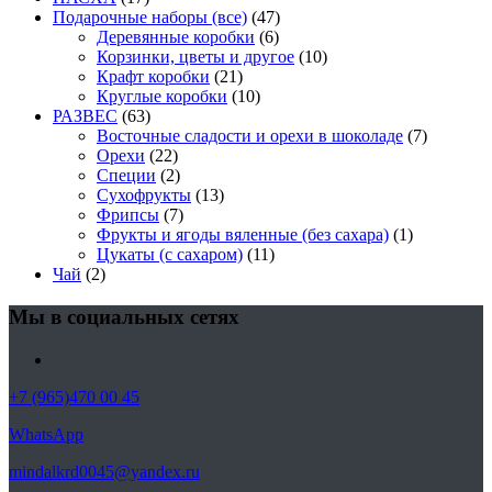
Подарочные наборы (все)
(47)
Деревянные коробки
(6)
Корзинки, цветы и другое
(10)
Крафт коробки
(21)
Круглые коробки
(10)
РАЗВЕС
(63)
Восточные сладости и орехи в шоколаде
(7)
Орехи
(22)
Специи
(2)
Сухофрукты
(13)
Фрипсы
(7)
Фрукты и ягоды вяленные (без сахара)
(1)
Цукаты (с сахаром)
(11)
Чай
(2)
Мы в социальных сетях
+7 (965)470 00 45
WhatsApp
mindalkrd0045@yandex.ru