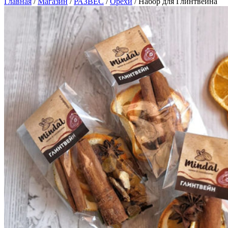
Главная
/
Магазин
/
РАЗВЕС
/
Орехи
/
Набор для Глинтвейна