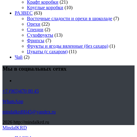
Крафт коробки
(21)
Круглые коробки
(10)
РАЗВЕС
(63)
Восточные сладости и орехи в шоколаде
(7)
Орехи
(22)
Специи
(2)
Сухофрукты
(13)
Фрипсы
(7)
Фрукты и ягоды вяленные (без сахара)
(1)
Цукаты (с сахаром)
(11)
Чай
(2)
Мы в социальных сетях
+7 (965)470 00 45
WhatsApp
mindalkrd0045@yandex.ru
2026
http://mindalkrd.ru
MindalKRD