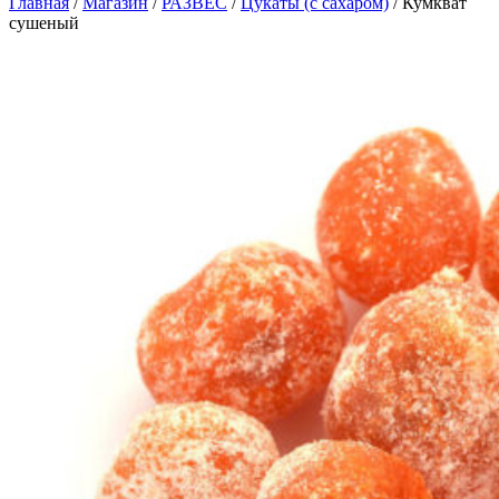
Главная
/
Магазин
/
РАЗВЕС
/
Цукаты (с сахаром)
/
Кумкват
сушеный