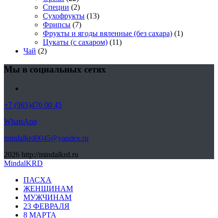
Специи
(2)
Сухофрукты
(13)
Фрипсы
(7)
Фрукты и ягоды вяленные (без сахара)
(1)
Цукаты (с сахаром)
(11)
Чай
(2)
Мы в социальных сетях
+7 (965)470 00 45
WhatsApp
mindalkrd0045@yandex.ru
2026
http://mindalkrd.ru
MindalKRD
ПАСХА
ЖЕНЩИНАМ
МУЖЧИНАМ
23 ФЕВРАЛЯ
8 МАРТА