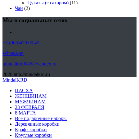
Цукаты (с сахаром)
(11)
Чай
(2)
Мы в социальных сетях
+7 (965)470 00 45
WhatsApp
mindalkrd0045@yandex.ru
2026
http://mindalkrd.ru
MindalKRD
ПАСХА
ЖЕНЩИНАМ
МУЖЧИНАМ
23 ФЕВРАЛЯ
8 МАРТА
Все подарочные наборы
Деревянные коробки
Крафт коробки
Круглые коробки