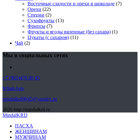
Восточные сладости и орехи в шоколаде
(7)
Орехи
(22)
Специи
(2)
Сухофрукты
(13)
Фрипсы
(7)
Фрукты и ягоды вяленные (без сахара)
(1)
Цукаты (с сахаром)
(11)
Чай
(2)
Мы в социальных сетях
+7 (965)470 00 45
WhatsApp
mindalkrd0045@yandex.ru
2026
http://mindalkrd.ru
MindalKRD
ПАСХА
ЖЕНЩИНАМ
МУЖЧИНАМ