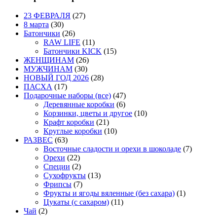
23 ФЕВРАЛЯ
(27)
8 марта
(30)
Батончики
(26)
RAW LIFE
(11)
Батончики KICK
(15)
ЖЕНЩИНАМ
(26)
МУЖЧИНАМ
(30)
НОВЫЙ ГОД 2026
(28)
ПАСХА
(17)
Подарочные наборы (все)
(47)
Деревянные коробки
(6)
Корзинки, цветы и другое
(10)
Крафт коробки
(21)
Круглые коробки
(10)
РАЗВЕС
(63)
Восточные сладости и орехи в шоколаде
(7)
Орехи
(22)
Специи
(2)
Сухофрукты
(13)
Фрипсы
(7)
Фрукты и ягоды вяленные (без сахара)
(1)
Цукаты (с сахаром)
(11)
Чай
(2)