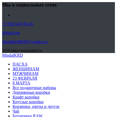
Мы в социальных сетях
+7 (965)470 00 45
WhatsApp
mindalkrd0045@yandex.ru
2026
http://mindalkrd.ru
MindalKRD
ПАСХА
ЖЕНЩИНАМ
МУЖЧИНАМ
23 ФЕВРАЛЯ
8 МАРТА
Все подарочные наборы
Деревянные коробки
Крафт коробки
Круглые коробки
Корзинки, цветы и другое
Чай
Батончики RAW