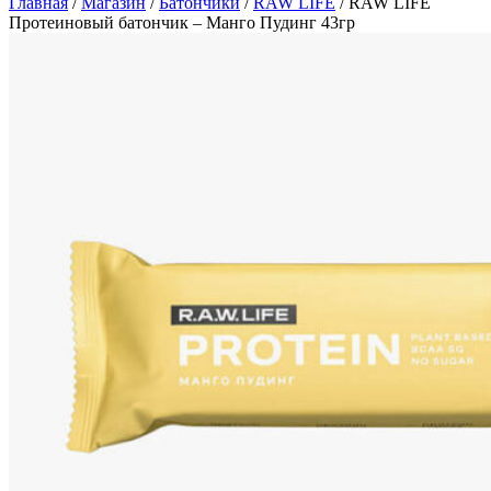
Главная
/
Магазин
/
Батончики
/
RAW LIFE
/
RAW LIFE
Протеиновый батончик – Манго Пудинг 43гр