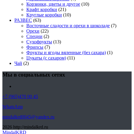
Корзинки, цветы и другое
(10)
Крафт коробки
(21)
Круглые коробки
(10)
РАЗВЕС
(63)
Восточные сладости и орехи в шоколаде
(7)
Орехи
(22)
Специи
(2)
Сухофрукты
(13)
Фрипсы
(7)
Фрукты и ягоды вяленные (без сахара)
(1)
Цукаты (с сахаром)
(11)
Чай
(2)
Мы в социальных сетях
+7 (965)470 00 45
WhatsApp
mindalkrd0045@yandex.ru
2026
http://mindalkrd.ru
MindalKRD