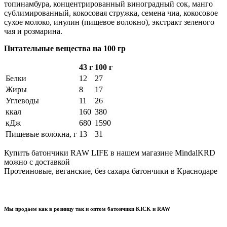
топинамбура, концентрированный виноградный сок, манго
сублимированный, кокосовая стружка, семена чиа, кокосовое
сухое молоко, инулин (пищевое волокно), экстракт зеленого
чая и розмарина.
Питательные
вещества на 100 гр
43 г
100 г
Белки
12
27
Жиры
8
17
Углеводы
11
26
ккал
160
380
кДж
680
1590
Пищевые волокна, г
13
31
Купить батончики RAW LIFE в нашем магазине MindalKRD
можно с доставкой
Протеиновые, веганские, без сахара батончики в Краснодаре
Мы продаем как в розницу так и оптом батончики KICK и RAW