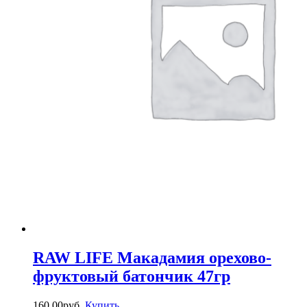
RAW LIFE Макадамия орехово-
фруктовый батончик 47гр
160.00
р
уб.
Купить