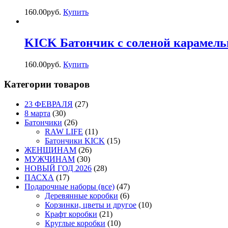
160.00
р
уб.
Купить
KICK Батончик с соленой карамель
160.00
р
уб.
Купить
Категории товаров
23 ФЕВРАЛЯ
(27)
8 марта
(30)
Батончики
(26)
RAW LIFE
(11)
Батончики KICK
(15)
ЖЕНЩИНАМ
(26)
МУЖЧИНАМ
(30)
НОВЫЙ ГОД 2026
(28)
ПАСХА
(17)
Подарочные наборы (все)
(47)
Деревянные коробки
(6)
Корзинки, цветы и другое
(10)
Крафт коробки
(21)
Круглые коробки
(10)