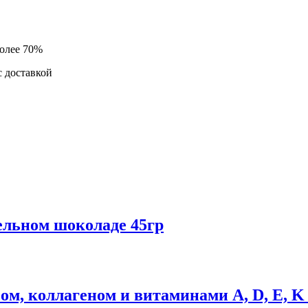
более 70%
 доставкой
ельном шоколаде 45гр
м, коллагеном и витаминами A, D, E, K