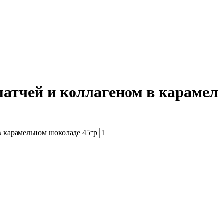
атчей и коллагеном в караме
в карамельном шоколаде 45гр