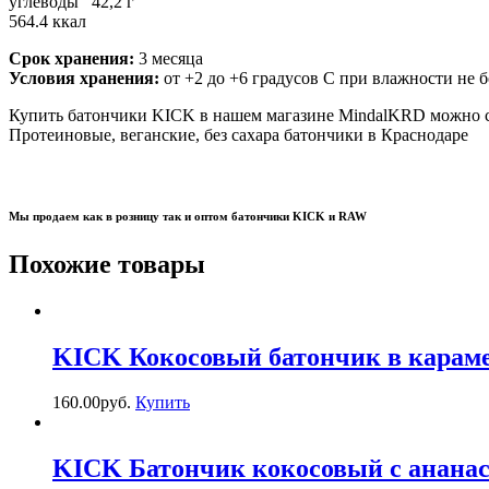
углеводы 42,2 г
564.4 ккал
Срок хранения:
3 месяца
Условия хранения:
от +2 до +6 градусов С при влажности не 
Купить батончики KICK в нашем магазине MindalKRD можно с
Протеиновые, веганские, без сахара батончики в Краснодаре
Мы продаем как в розницу так и оптом батончики KICK и RAW
Похожие товары
KICK Кокосовый батончик в карам
160.00
р
уб.
Купить
KICK Батончик кокосовый с ананасо