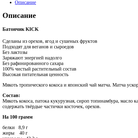
Описание
Описание
Батончик KICK
Сделаны из орехов, ягод и сушеных фруктов
Подходят для веганов и сыроедов
Без лактозы
Заряжают энергией надолго
Без рафинированного сахара
100% чистый растительный состав
Высокая питательная ценность
Мякоть тропического кокоса и японский чай матча. Матча уско
Состав:
Мякоть кокоса, патока кукурузная, сироп топинамбура, масло ка
содержать твёрдые частички косточек, орехов.
На 100 грамм
белки 8,9 г
жиры 40 г