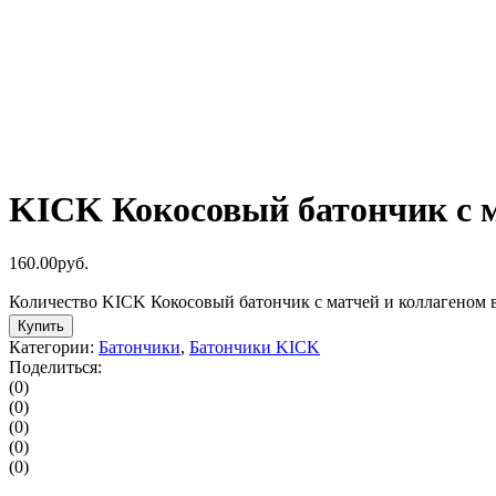
KICK Кокосовый батончик с м
160.00
р
уб.
Количество KICK Кокосовый батончик с матчей и коллагеном 
Купить
Категории:
Батончики
,
Батончики KICK
Поделиться:
(0)
(0)
(0)
(0)
(0)