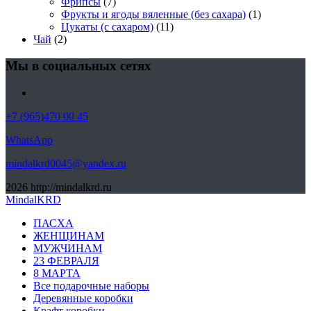
Фрипсы
(7)
Фрукты и ягоды вяленные (без сахара)
(1)
Цукаты (с сахаром)
(11)
Чай
(2)
Мы в социальных сетях
+7 (965)470 00 45
WhatsApp
mindalkrd0045@yandex.ru
2026
http://mindalkrd.ru
MindalKRD
ПАСХА
ЖЕНЩИНАМ
МУЖЧИНАМ
23 ФЕВРАЛЯ
8 МАРТА
Все подарочные наборы
Деревянные коробки
Крафт коробки