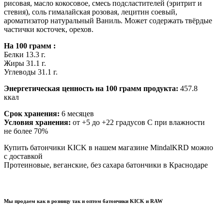
рисовая, масло кокосовое, смесь подсластителей (эритрит и
стевия), соль гималайская розовая, лецитин соевый,
ароматизатор натуральный Ваниль. Может содержать твёрдые
частички косточек, орехов.
На 100 грамм :
Белки 13.3 г.
Жиры 31.1 г.
Углеводы 31.1 г.
Энергетическая ценность на 100 грамм продукта:
457.8
ккал
Срок хранения:
6 месяцев
Условия хранения:
от +5 до +22 градусов С при влажности
не более 70%
Купить батончики KICK в нашем магазине MindalKRD можно
с доставкой
Протеиновые, веганские, без сахара батончики в Краснодаре
Мы продаем как в розницу так и оптом батончики KICK и RAW