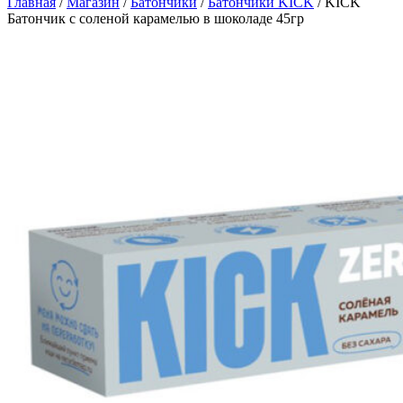
Главная
/
Магазин
/
Батончики
/
Батончики KICK
/
KICK
Батончик с соленой карамелью в шоколаде 45гр