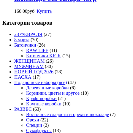
160.00
р
уб.
Купить
Категории товаров
23 ФЕВРАЛЯ
(27)
8 марта
(30)
Батончики
(26)
RAW LIFE
(11)
Батончики KICK
(15)
ЖЕНЩИНАМ
(26)
МУЖЧИНАМ
(30)
НОВЫЙ ГОД 2026
(28)
ПАСХА
(17)
Подарочные наборы (все)
(47)
Деревянные коробки
(6)
Корзинки, цветы и другое
(10)
Крафт коробки
(21)
Круглые коробки
(10)
РАЗВЕС
(63)
Восточные сладости и орехи в шоколаде
(7)
Орехи
(22)
Специи
(2)
Сухофрукты
(13)