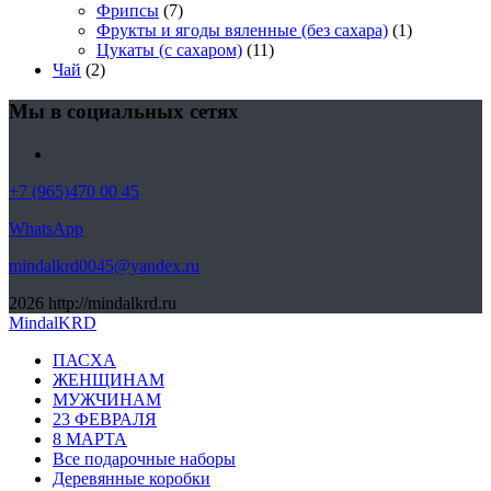
Фрипсы
(7)
Фрукты и ягоды вяленные (без сахара)
(1)
Цукаты (с сахаром)
(11)
Чай
(2)
Мы в социальных сетях
+7 (965)470 00 45
WhatsApp
mindalkrd0045@yandex.ru
2026
http://mindalkrd.ru
MindalKRD
ПАСХА
ЖЕНЩИНАМ
МУЖЧИНАМ
23 ФЕВРАЛЯ
8 МАРТА
Все подарочные наборы
Деревянные коробки