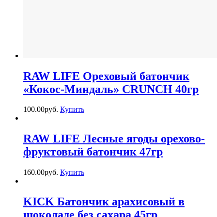
RAW LIFE Ореховый батончик
«Кокос-Миндаль» CRUNCH 40гр
100.00
р
уб.
Купить
RAW LIFE Лесные ягоды орехово-
фруктовый батончик 47гр
160.00
р
уб.
Купить
KICK Батончик арахисовый в
шоколаде без сахара 45гр