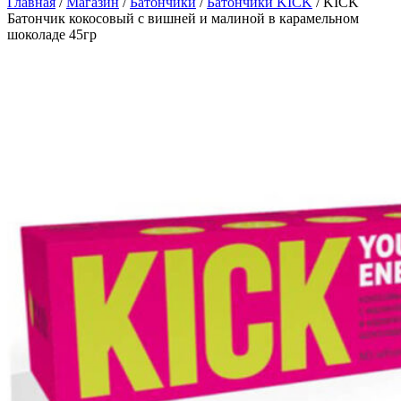
Главная
/
Магазин
/
Батончики
/
Батончики KICK
/
KICK
Батончик кокосовый с вишней и малиной в карамельном
шоколаде 45гр