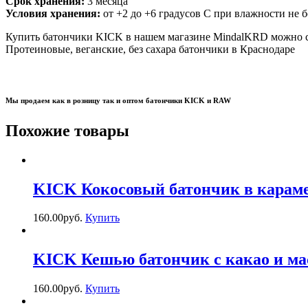
Срок хранения:
3 месяца
Условия хранения:
от +2 до +6 градусов С при влажности не 
Купить батончики KICK в нашем магазине MindalKRD можно с
Протеиновые, веганские, без сахара батончики в Краснодаре
Мы продаем как в розницу так и оптом батончики KICK и RAW
Похожие товары
KICK Кокосовый батончик в карам
160.00
р
уб.
Купить
KICK Кешью батончик с какао и ма
160.00
р
уб.
Купить