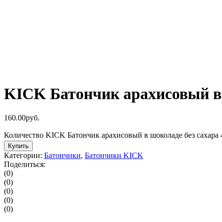
KICK Батончик арахисовый в 
160.00
р
уб.
Количество KICK Батончик арахисовый в шоколаде без сахара 
Купить
Категории:
Батончики
,
Батончики KICK
Поделиться:
(0)
(0)
(0)
(0)
(0)