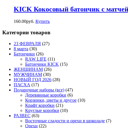
KICK Кокосовый батончик с матчей
160.00
р
уб.
Купить
Категории товаров
23 ФЕВРАЛЯ
(27)
8 марта
(30)
Батончики
(26)
RAW LIFE
(11)
Батончики KICK
(15)
ЖЕНЩИНАМ
(26)
МУЖЧИНАМ
(30)
НОВЫЙ ГОД 2026
(28)
ПАСХА
(17)
Подарочные наборы (все)
(47)
Деревянные коробки
(6)
Корзинки, цветы и другое
(10)
Крафт коробки
(21)
Круглые коробки
(10)
РАЗВЕС
(63)
Восточные сладости и орехи в шоколаде
(7)
Орехи
(22)