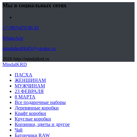
Мы в социальных сетях
+7 (965)470 00 45
WhatsApp
mindalkrd0045@yandex.ru
2026
http://mindalkrd.ru
MindalKRD
ПАСХА
ЖЕНЩИНАМ
МУЖЧИНАМ
23 ФЕВРАЛЯ
8 МАРТА
Все подарочные наборы
Деревянные коробки
Крафт коробки
Круглые коробки
Корзинки, цветы и другое
Чай
Батончики RAW