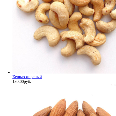
Кешью жареный
130.00
р
уб.